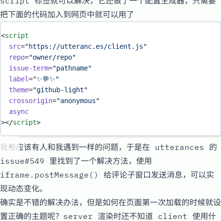
script 标签就可以解决，它还做了一个
配置生成器
，只需要
把下面的代码加入到网页中就可以用了
<
script
src
=
"
https://utteranc.es/client.js
"
repo
=
"
owner/repo
"
issue-term
=
"
pathname
"
label
=
"
✨💬✨
"
theme
=
"
github-light
"
crossorigin
=
"
anonymous
"
async
></
script
>
我想应该有人和我遇到一样的问题，于是在 utterances 的
issue#549
里找到了一个解决方法，使用
iframe.postMessage()
给评论子窗口发送消息，可以实
现动态变化。
确实是不错的解决办法，但是如何在页面第一次加载的时候就设
置正确的主题呢？server 渲染时还不知道 client 使用什