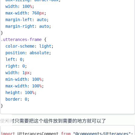
width
:
100
%
;
max-width
:
760
px
;
margin-left
:
auto
;
margin-right
:
auto
;
}
.
utterances-frame
{
color-scheme
:
light
;
position
:
absolute
;
left
:
0
;
right
:
0
;
width
:
1
px
;
min-width
:
100
%
;
max-width
:
100
%
;
height
:
100
%
;
border
:
0
;
}
使用时只需要把这个组件放到需要的地方就可以了
import
 UtterancesComment 
from
"
@components/Utterances
"
;