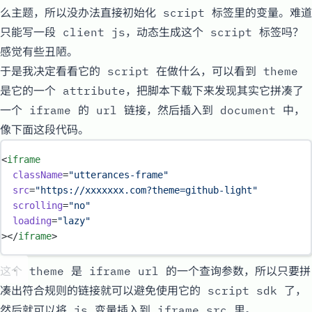
么主题，所以没办法直接初始化 script 标签里的变量。难道
只能写一段 client js，动态生成这个 script 标签吗？
感觉有些丑陋。
于是我决定看看它的 script 在做什么，可以看到
theme
是它的一个 attribute，把脚本下载下来发现其实它拼凑了
一个
iframe
的 url 链接，然后插入到 document 中，
像下面这段代码。
<
iframe
className
=
"
utterances-frame
"
src
=
"
https://xxxxxxx.com?theme=github-light
"
scrolling
=
"
no
"
loading
=
"
lazy
"
></
iframe
>
这个 theme 是 iframe url 的一个查询参数，所以只要拼
凑出符合规则的链接就可以避免使用它的 script sdk 了，
然后就可以将 js 变量插入到 iframe src 里。