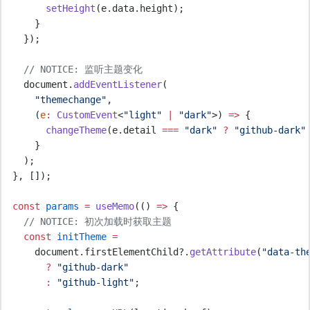
setHeight
(
e
.
data
.
height
)
;
}
}
)
;
// NOTICE: 监听主题变化
document
.
addEventListener
(
"
themechange
"
,
(
e
:
CustomEvent
<
"
light
"
|
"
dark
"
>)
=>
{
changeTheme
(
e
.
detail
===
"
dark
"
?
"
github-dark
"
}
    )
;
},
 [])
;
const
params
=
useMemo
(
()
=>
{
// NOTICE: 初次加载时获取主题
const
initTheme
=
document
.
firstElementChild
?.
getAttribute
(
"
data-th
?
"
github-dark
"
:
"
github-light
"
;