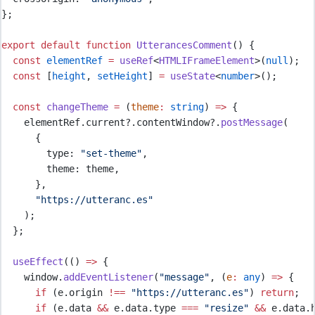
};
export
default
function
UtterancesComment
()
{
const
elementRef
=
useRef
<
HTMLIFrameElement
>
(
null
)
;
const
[
height
,
setHeight
]
=
useState
<
number
>
()
;
const
changeTheme
=
(
theme
:
string
)
=>
{
elementRef
.
current
?.
contentWindow
?.
postMessage
(
{
        type
:
"
set-theme
"
,
        theme
:
theme
,
},
"
https://utteranc.es
"
    )
;
};
useEffect
(
()
=>
{
window
.
addEventListener
(
"
message
"
,
(
e
:
any
)
=>
{
if
 (
e
.
origin
!==
"
https://utteranc.es
"
) 
return
;
if
 (
e
.
data
&&
e
.
data
.
type
===
"
resize
"
&&
e
.
data
.