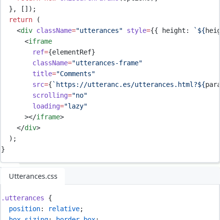
},
 [])
;
return
 (
<
div
className
=
"
utterances
"
style
=
{{
height
:
`${
hei
<
iframe
ref
=
{
elementRef
}
className
=
"
utterances-frame
"
title
=
"
Comments
"
src
=
{
`
https://utteranc.es/utterances.html?
${
par
scrolling
=
"
no
"
loading
=
"
lazy
"
      ></
iframe
>
</
div
>
  )
;
}
Utterances.css
.
utterances
{
position
:
relative
;
box-sizing
:
border-box
;