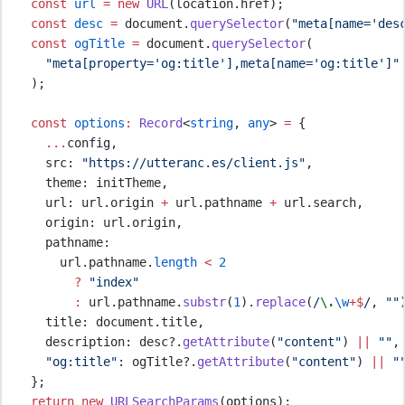
const
url
=
new
URL
(
location
.
href
)
;
const
desc
=
document
.
querySelector
(
"
meta[name='des
const
ogTitle
=
document
.
querySelector
(
"
meta[property='og:title'],meta[name='og:title']
"
    )
;
const
options
:
Record
<
string
,
any
>
=
{
...
config
,
      src
:
"
https://utteranc.es/client.js
"
,
      theme
:
initTheme
,
      url
:
url
.
origin
+
url
.
pathname
+
url
.
search
,
      origin
:
url
.
origin
,
      pathname
:
url
.
pathname
.
length
<
2
?
"
index
"
:
url
.
pathname
.
substr
(
1
)
.
replace
(
/
\.
\w
+
$
/
,
""
      title
:
document
.
title
,
      description
:
desc
?.
getAttribute
(
"
content
"
) 
||
""
,
"
og:title
"
:
ogTitle
?.
getAttribute
(
"
content
"
) 
||
"
};
return
new
URLSearchParams
(
options
)
;