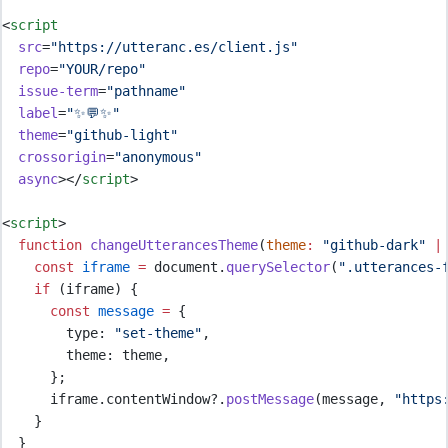
<
script
src
=
"
https://utteranc.es/client.js
"
repo
=
"
YOUR/repo
"
issue-term
=
"
pathname
"
label
=
"
✨💬✨
"
theme
=
"
github-light
"
crossorigin
=
"
anonymous
"
async
></
script
>
<
script
>
function
changeUtterancesTheme
(
theme
:
"
github-dark
"
|
const
iframe
=
document
.
querySelector
(
"
.utterances-
if
 (
iframe
) 
{
const
message
=
{
        type
:
"
set-theme
"
,
        theme
:
theme
,
};
iframe
.
contentWindow
?.
postMessage
(
message
,
"
https
}
}