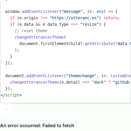
  window
.
addEventListener
(
"
message
"
,
(
e
:
any
)
=>
{
if
 (
e
.
origin
!==
"
https://utteranc.es
"
) 
return
;
if
 (
e
.
data
&&
e
.
data
.
type
===
"
resize
"
) 
{
// reset theme
changeUtterancesTheme
(
document
.
firstElementChild
?.
getAttribute
(
"
data-
      )
;
}
}
)
;
  document
.
addEventListener
(
"
themechange
"
,
(
e
:
CustomEv
changeUtterancesTheme
(
e
.
detail
===
"
dark
"
?
"
github
}
)
;
</
script
>